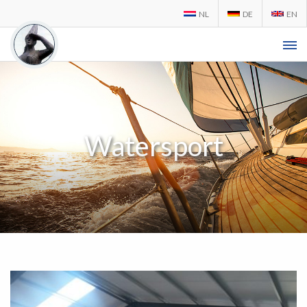
NL
DE
EN
Watersport