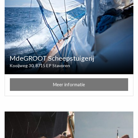
MdeGROOT Scheepstuigerij
Kooijweg 30, 8715 EP Stavoren
Meer informatie