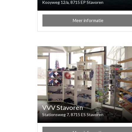
Kooyweg 12/a, 8715 EP Stavoren
Meer informatie
VVV Stavoren
Stationsweg 7, 8715 ES Stavoren