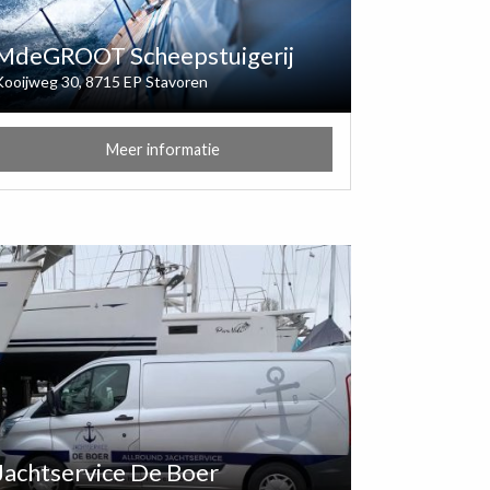
MdeGROOT Scheepstuigerij
Kooijweg 30, 8715 EP Stavoren
Meer informatie
Jachtservice De Boer