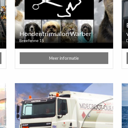
Hondentrimsalon Warber
Breefenne 15
Meer informatie