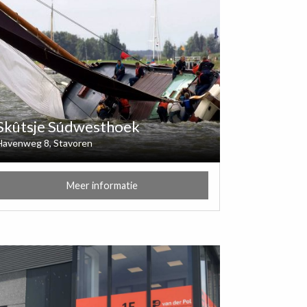
Skûtsje Súdwesthoek
Havenweg 8, Stavoren
Meer informatie