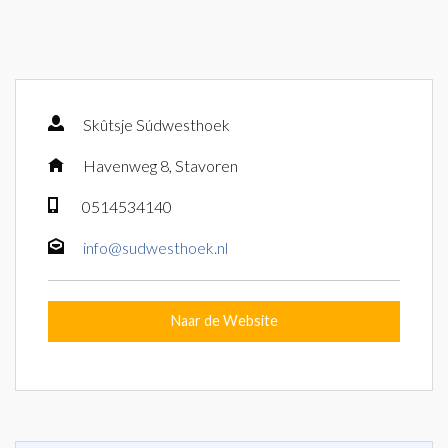
Skûtsje Súdwesthoek
Havenweg 8, Stavoren
0514534140
info@sudwesthoek.nl
Naar de Website