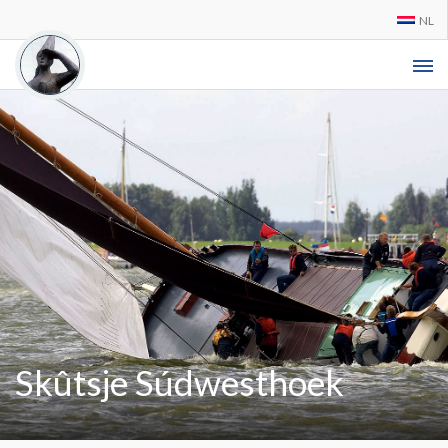
NL
Skûtsje Súdwesthoek