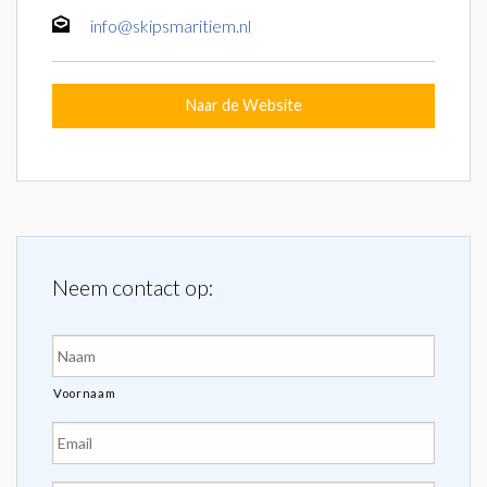
info@skipsmaritiem.nl
Naar de Website
Neem contact op:
Naam
*
Voornaam
E-
mailadres
*