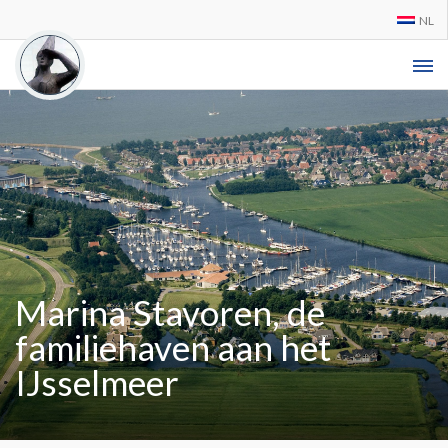
NL
Marina Stavoren, de
familiehaven aan het
IJsselmeer