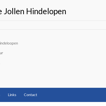
e Jollen Hindelopen
Hindeloopen
ur
.
n
Links
Contact