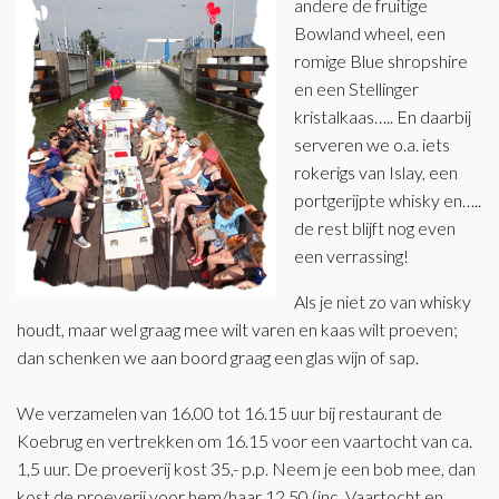
andere de fruitige
Bowland wheel, een
romige Blue shropshire
en een Stellinger
kristalkaas….. En daarbij
serveren we o.a. iets
rokerigs van Islay, een
portgerijpte whisky en…..
de rest blijft nog even
een verrassing!
Als je niet zo van whisky
houdt, maar wel graag mee wilt varen en kaas wilt proeven;
dan schenken we aan boord graag een glas wijn of sap.
We verzamelen van 16.00 tot 16.15 uur bij restaurant de
Koebrug en vertrekken om 16.15 voor een vaartocht van ca.
1,5 uur. De proeverij kost 35,- p.p. Neem je een bob mee, dan
kost de proeverij voor hem/haar 12,50 (inc. Vaartocht en