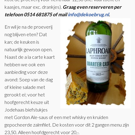
kaasjes, maar exc. drankjes).
Graag even reserveren per
telefoon 0514 681875 of mail
info@dekoebrug.nl
.
En wil je na de proeverij
nog blijven eten? Dat
kan; de keuken is
natuurlijk gewoon open.
Naast de a la carte kaart
hebben we ook een
aanbieding voor deze
avond: Soep van de dag
of kleine salade met
gerookt ei; voor het
hoofgerecht keuze uit
Jodehaas biefstukjes
met Gordon Ale-saus of een met whisky en kruiden
gepocheerde zalmfilet. De kosten voor dit 2 gangen menu zijn
23,50. Alleen hoofdgerecht voor 20,-.