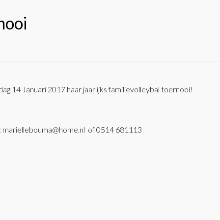
nooi
g 14 Januari 2017 haar jaarlijks familievolleybal toernooi!
a : mariellebouma@home.nl of 0514 681113