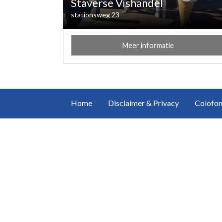
Staverse Vishandel
stationsweg 23
Meer informatie
Home
Disclaimer & Privacy
Colofo