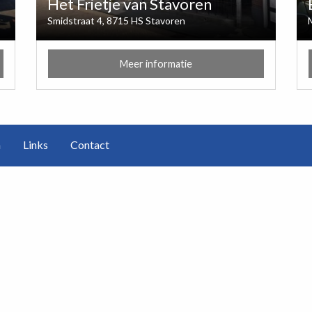
Het Frietje van Stavoren
Smidstraat 4, 8715 HS Stavoren
Meer informatie
n
Links
Contact