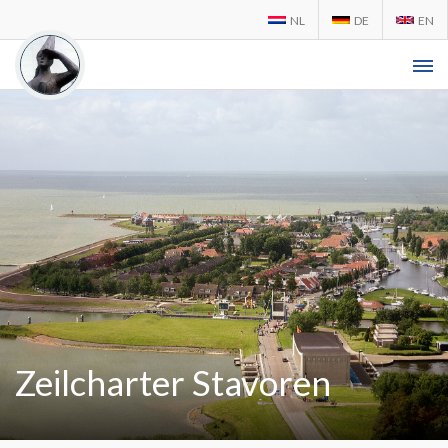
NL
DE
EN
Zeilcharter Stavoren