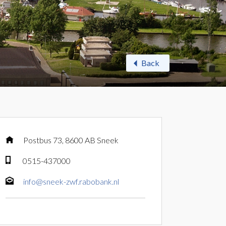
Back
Postbus 73, 8600 AB Sneek
0515-437000
info@sneek-zwf.rabobank.nl