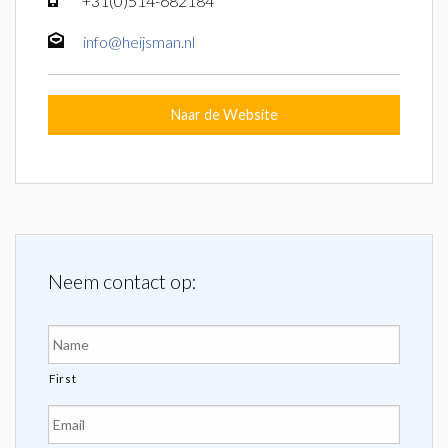
+31(0)514-682184
info@heijsman.nl
Naar de Website
Neem contact op:
Naam
*
First
E-
mailadres
*