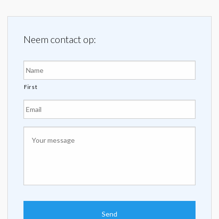
Neem contact op:
Naam
*
First
E-
mailadres
*
Uw
bericht
*