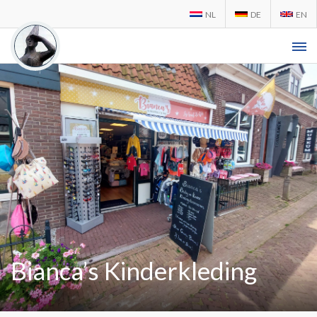
NL
DE
EN
Bianca’s Kinderkleding