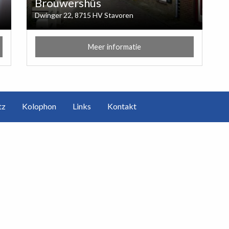
Brouwershûs
Dwinger 22, 8715 HV Stavoren
Meer informatie
tz
Kolophon
Links
Kontakt