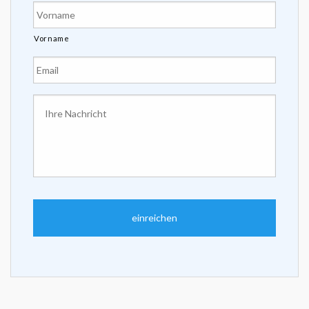
Vorname
E-
mailadres
*
Uw
bericht
*