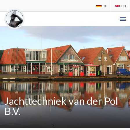
DE
EN
Jachttechniek van der Pol
B.V.