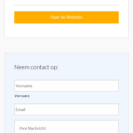
Naar de Website
Neem contact op:
Naam
*
Vorname
E-
mailadres
*
Uw
bericht
*