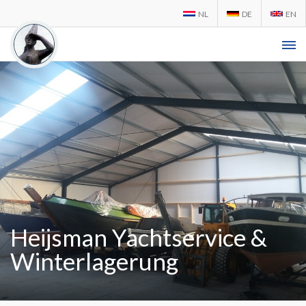
NL
DE
EN
Heijsman Yachtservice &
Winterlagerung